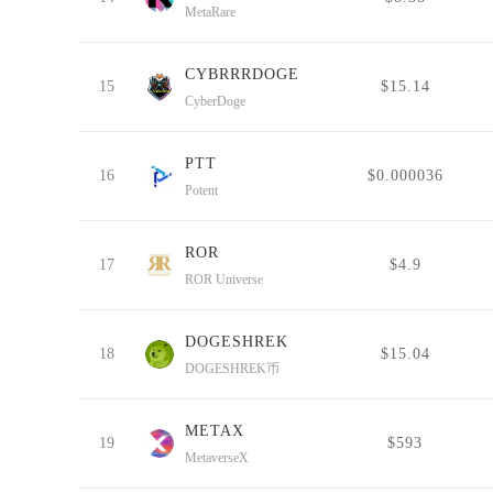
MetaRare
CYBRRRDOGE
15
$15.14
CyberDoge
PTT
16
$0.000036
Potent
ROR
17
$4.9
ROR Universe
DOGESHREK
18
$15.04
DOGESHREK币
METAX
19
$593
MetaverseX