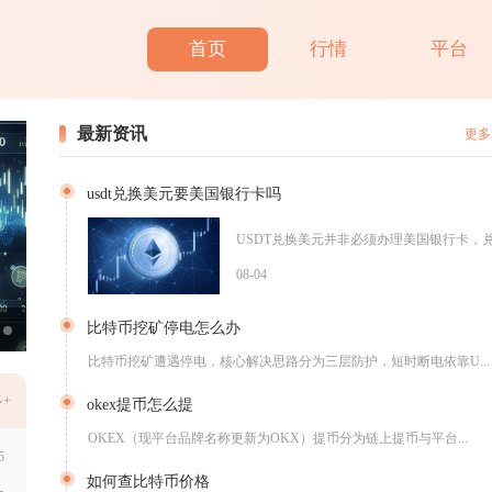
首页
行情
平台
最新资讯
更多
usdt兑换美元要美国银行卡吗
USDT兑换美元并非必须办理美国银行卡，兑
08-04
比特币挖矿停电怎么办
比特币挖矿遭遇停电，核心解决思路分为三层防护，短时断电依靠U...
+
okex提币怎么提
OKEX（现平台品牌名称更新为OKX）提币分为链上提币与平台...
5
如何查比特币价格