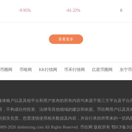
-9.95%
-61.22%
0
查看更多
币圈网
币唯网
KK行情网
币禾行情网
亿星币圈网
东宁币
媒体账户以及其他平台和用户发布的所有内容均来源于第三方平台及平台
用，不构成任何投资、法律等其他领域的建议和依据。币欣网用户以及其
何损失负责。您需谨慎使用相关数据及内容，并自行承担所带来的一切风
 2009-2026 shshenxing.com All Rights Reserved. 币欣网 版权所有
鄂ICP备202