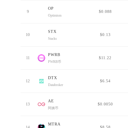
OP
9
$0.088
Optimism
STX
10
$0.13
Stacks
PWRB
11
$11.22
PWRB币
DTX
12
$6.54
Databroker
AE
13
$0.0050
阿姨币
MTRA
14
$8.58