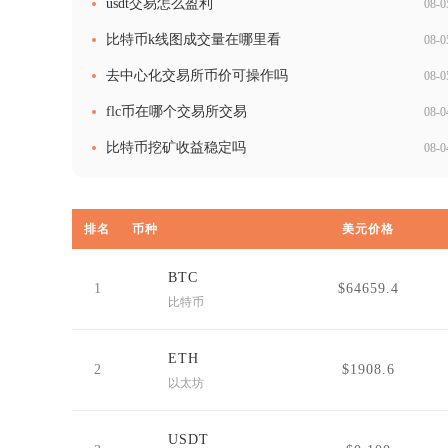
usdt交易怎么盈利
08-0
比特币k线图成交量在哪里看
08-0
去中心化交易所币价可操作吗
08-0
flc币在哪个交易所交易
08-0
比特币挖矿收益稳定吗
08-0
排名
币种
美元价格
BTC
1
$64659.4
比特币
ETH
2
$1908.6
以太坊
USDT