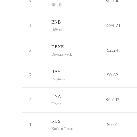
3
$0.100
泰达币
BNB
4
$594.21
币安币
DEXE
5
$2.24
Dexe.network
RAY
6
$0.62
Raydium
ENA
7
$0.092
Ethena
KCS
8
$6.61
KuCoin Token