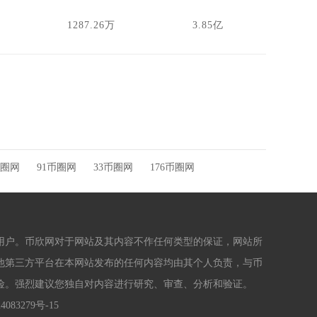
1287.26万
3.85亿
圈网
91币圈网
33币圈网
176币圈网
用户。币欣网对于网站及其内容不作任何类型的保证，网站所
他第三方平台在本网站发布的任何内容均由其个人负责，与币
险。强烈建议您独自对内容进行研究、审查、分析和验证。
4083279号-15