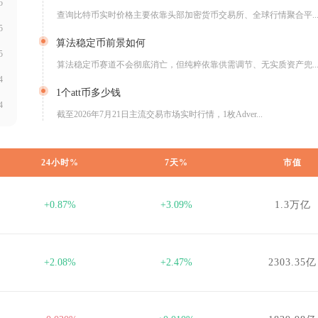
5
查询比特币实时价格主要依靠头部加密货币交易所、全球行情聚合平..
5
算法稳定币前景如何
5
算法稳定币赛道不会彻底消亡，但纯粹依靠供需调节、无实质资产兜..
4
1个att币多少钱
4
截至2026年7月21日主流交易市场实时行情，1枚Adver...
24小时%
7天%
市值
+0.87%
+3.09%
1.3万亿
+2.08%
+2.47%
2303.35亿