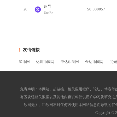
超导
20
$0.000057
UnoRe
友情链接
星币网
达川币圈网
申达币圈网
金达币圈网
兆光
免责声明：本网站、超链接、相关应用程序、论坛、博客等
有区块链相关数据以及其他内容资料仅供用户学习及研究之
欣网无关。币欣网不对任何因使用本网站信息而导致的任
Copyright ©