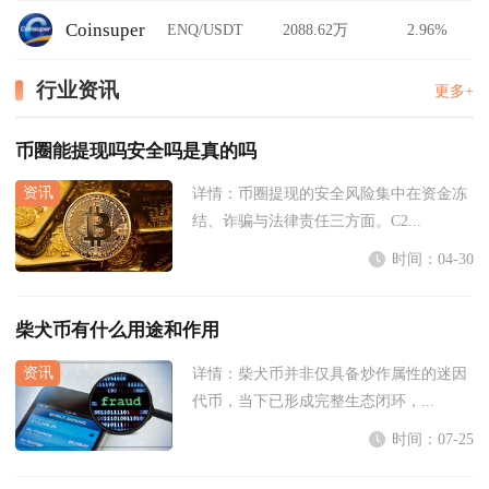
Coinsuper
ENQ/USDT
2088.62万
2.96%
行业资讯
更多+
币圈能提现吗安全吗是真的吗
详情：
币圈提现的安全风险集中在资金冻
结、诈骗与法律责任三方面。C2...
时间：04-30
柴犬币有什么用途和作用
详情：
柴犬币并非仅具备炒作属性的迷因
代币，当下已形成完整生态闭环，...
时间：07-25