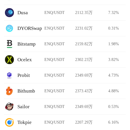
Dusa
ENQ/USDT
2112.35万
7.32%
DYORSwap
ENQ/USDT
2231.02万
0.31%
Bitstamp
ENQ/USDT
2159.82万
1.98%
Ocelex
ENQ/USDT
2302.23万
3.82%
Probit
ENQ/USDT
2349.69万
4.73%
Bithumb
ENQ/USDT
2373.43万
4.88%
Sailor
ENQ/USDT
2349.69万
0.53%
Tokpie
ENQ/USDT
2207.29万
6.16%