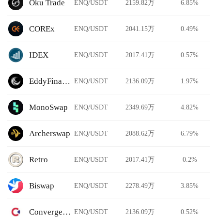
Oku Trade
ENQ/USDT
2159.82万
6.85%
COREx
ENQ/USDT
2041.15万
0.49%
IDEX
ENQ/USDT
2017.41万
0.57%
EddyFinance
ENQ/USDT
2136.09万
1.97%
MonoSwap
ENQ/USDT
2349.69万
4.82%
Archerswap
ENQ/USDT
2088.62万
6.79%
Retro
ENQ/USDT
2017.41万
0.2%
Biswap
ENQ/USDT
2278.49万
3.85%
Convergence Finance
ENQ/USDT
2136.09万
0.52%