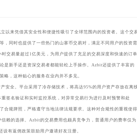
自成立以来凭借其安全性和便捷性吸引了全球范围内的投资者。这个交
等，同时也提供了一些热门的山寨币交易对，满足不同用户的投资
24小时交易量超过1亿美元，为用户提供了充足的交易深度和快速的订
是新手还是资深交易者都能轻松上手操作。Azbit还提供了丰富的
策略，这种贴心的服务在业内并不多见。
户资产安全。平台采用了冷存储技术，将高达95%的用户资产存放在离
了多重签名验证和实时监控系统，对异常交易行为进行及时预警和处
了合规牌照，严格遵守当地法律法规要求。这种对合规性的重视使
户信赖的选择。Azbit的交易费用也颇具竞争力，普通用户的费率仅为
平台还设有返佣政策鼓励用户邀请好友注册。