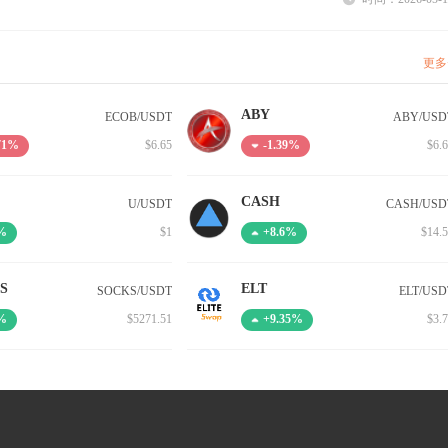
更多
ABY
ECOB/USDT
ABY/USD
$6.65
$6.
.71%
-1.39%
CASH
U/USDT
CASH/USD
$1
$14.
%
+8.6%
S
ELT
SOCKS/USDT
ELT/USD
$5271.51
$3.
%
+9.35%