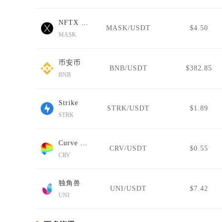
NFTX Hashmasks Index
MASK/USDT
$4.50
MASK
币安币
BNB/USDT
$382.85
BNB
Strike
STRK/USDT
$1.89
STRK
Curve DAO Token
CRV/USDT
$0.55
CRV
独角兽
UNI/USDT
$7.42
UNI