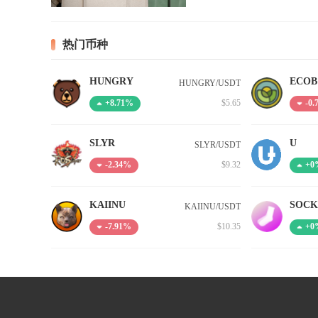
热门币种
HUNGRY
ECOB
HUNGRY/USDT
$5.65
+8.71%
-0
SLYR
U
SLYR/USDT
$9.32
-2.34%
+0
KAIINU
SOCK
KAIINU/USDT
$10.35
-7.91%
+0