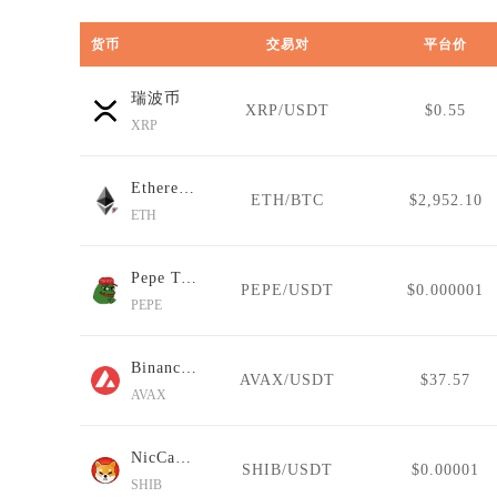
货币
交易对
平台价
瑞波币
XRP/USDT
$0.55
XRP
Ethereum (Wormhole)
ETH/BTC
$2,952.10
ETH
Pepe Token
PEPE/USDT
$0.000001
PEPE
Binance-Peg Avalanche
AVAX/USDT
$37.57
AVAX
NicCageWaluigiElmo42069Inu
SHIB/USDT
$0.00001
SHIB