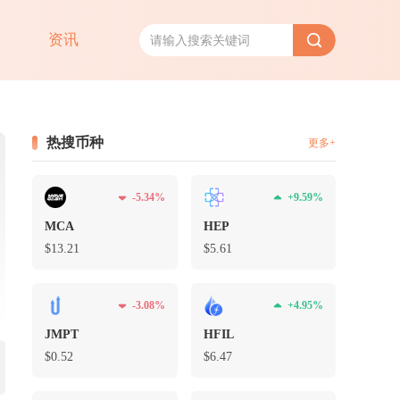
资讯
热搜币种
更多+
-5.34%
+9.59%
MCA
HEP
$13.21
$5.61
-3.08%
+4.95%
JMPT
HFIL
$0.52
$6.47