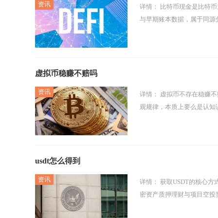
详情：
比特币现金是比特币主链在2017年通过硬分叉诞生的独立加密资产，二者拥有完全一致的创世区块
与早期账本数据，属于同源分
虚拟币稳赚不赔吗
详情：
虚拟币不存在稳赚不赔的投资方式，任何宣称炒虚拟货币保本收益、只涨不跌的说法均不符合市场客
观规律，本质上要么是认知
usdt怎么得到
详情：
获取USDT的核心方式以中心化交易所法币购买、P2P场外交易为主，辅以去中心化交易所兑换、加
密资产质押理财与项目空投奖