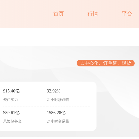
首页
行情
平台
去中心化、订单簿、现货
$15.46亿
32.92%
资产实力
24小时涨跌幅
$89.61亿
1586.28亿
风险储备金
24小时交易量