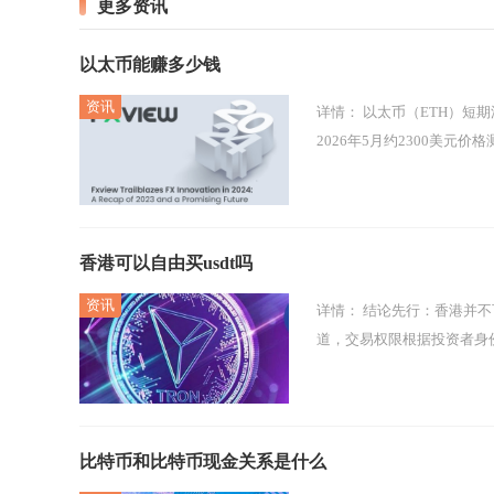
更多资讯
以太币能赚多少钱
详情：
以太币（ETH）短期波段收益可达20%-50%，长期持有年化约15%-30%，质押稳定年化3%-6%；按
2026年5月约2300美元价
香港可以自由买usdt吗
详情：
结论先行：香港并不可以无门槛、自由购买USDT，不存在面向普通散户随意买卖USDT的完全自由通
道，交易权限根据投资者身份
比特币和比特币现金关系是什么