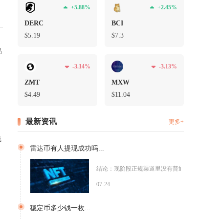
+5.88%
+2.45%
DERC
BCI
$5.19
$7.3
易
-3.14%
-3.13%
需
ZMT
MXW
单
$4.49
$11.04
最新资讯
更多+
线
雷达币有人提现成功吗...
结论：现阶段正规渠道里没有普通用户能够顺利完
得
07-24
稳定币多少钱一枚...