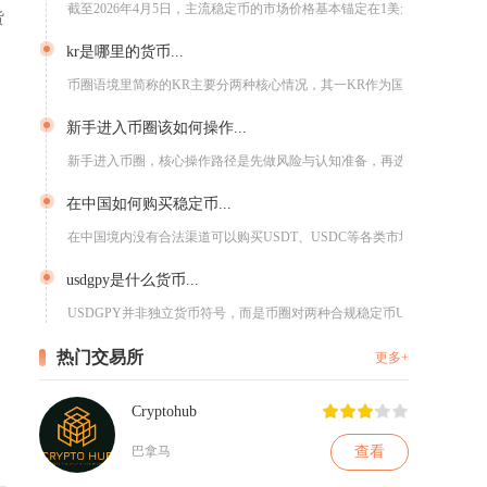
截至2026年4月5日，主流稳定币的市场价格基本锚定在1美元...
货
kr是哪里的货币...
币圈语境里简称的KR主要分两种核心情况，其一KR作为国家地域...
了
新手进入币圈该如何操作...
通
新手进入币圈，核心操作路径是先做风险与认知准备，再选头部交易...
在中国如何购买稳定币...
在中国境内没有合法渠道可以购买USDT、USDC等各类市场化...
。
usdgpy是什么货币...
支
USDGPY并非独立货币符号，而是币圈对两种合规稳定币USD...
一
热门交易所
更多+
Cryptohub
查看
巴拿马