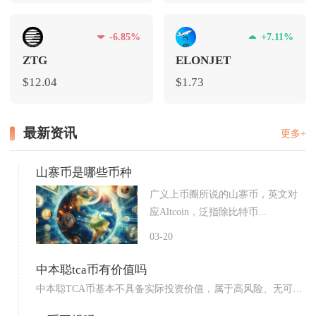
-6.85%
+7.11%
ZTG
ELONJET
$12.04
$1.73
最新资讯
更多+
山寨币是哪些币种
广义上币圈所说的山寨币，英文对
应Altcoin，泛指除比特币...
03-20
中本聪tca币有价值吗
中本聪TCA币基本不具备实际投资价值，属于高风险、无可靠
背书...