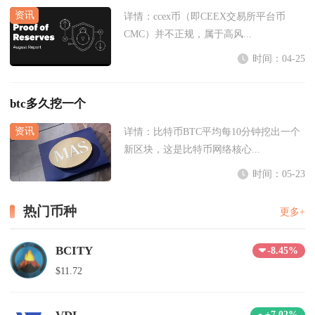
详情：
ccex币（即CEEX交易所平台币
CMC）并不正规，属于高风...
时间：04-25
btc多久挖一个
详情：
比特币BTC平均每10分钟挖出一个
新区块，这是比特币网络核心...
时间：05-23
热门币种
更多+
BCITY
-8.45%
$11.72
+7.02%