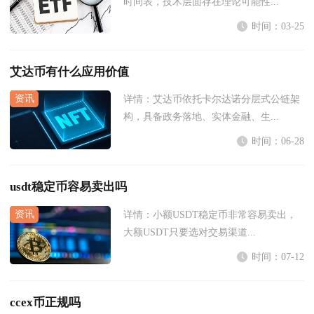
时间表，技术层面存在理论可能性...
时间：03-25
艾达币有什么应用价值
详情：
艾达币依托卡尔达诺分层式公链架
构，具备政务落地、实体金融、生...
时间：06-28
usdt稳定币容易卖出吗
详情：
小额USDT稳定币非常容易卖出，
大额USDT只要选对交易渠道...
时间：07-12
ccex币正规吗