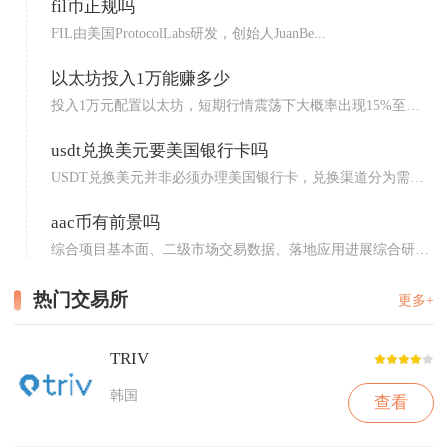
fil币正规吗
FIL由美国ProtocolLabs研发，创始人JuanBe...
以太坊投入1万能赚多少
投入1万元配置以太坊，短期行情震荡下大概率出现15%至
40%...
usdt兑换美元要美国银行卡吗
USDT兑换美元并非必须办理美国银行卡，兑换渠道分为需要
美卡...
aac币有前景吗
综合项目基本面、二级市场交易数据、落地应用进展综合研
判，aa...
热门交易所
更多+
TRIV
韩国
查看