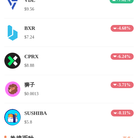
VDL
$9.56
BXR
-4.68%
$7.24
CPRX
-6.24%
$8.88
狮子
-3.71%
$0.0013
SUSHIBA
-0.11%
$5.8