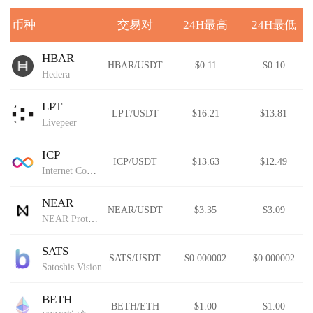
币种
交易对
24H最高
24H最低
HBAR
HBAR/USDT
$0.11
$0.10
Hedera
LPT
LPT/USDT
$16.21
$13.81
Livepeer
ICP
ICP/USDT
$13.63
$12.49
Internet Computer
NEAR
NEAR/USDT
$3.35
$3.09
NEAR Protocol
SATS
SATS/USDT
$0.000002
$0.000002
Satoshis Vision
BETH
BETH/ETH
$1.00
$1.00