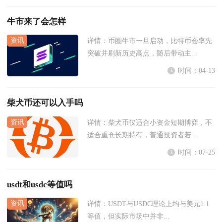
牛市来了会怎样
详情：
币圈牛市一旦启动，比特币会率先
突破并刷新历史高点，随后带动主...
时间：04-13
柴犬币还可以入手吗
详情：
柴犬币仅适合小资金短期博弈，不
适合重仓长期持有，普通投资者若...
时间：07-25
usdt和usdc等值吗
详情：
USDT与USDC理论上均与美元1:1
等值，但实际市场中并非...