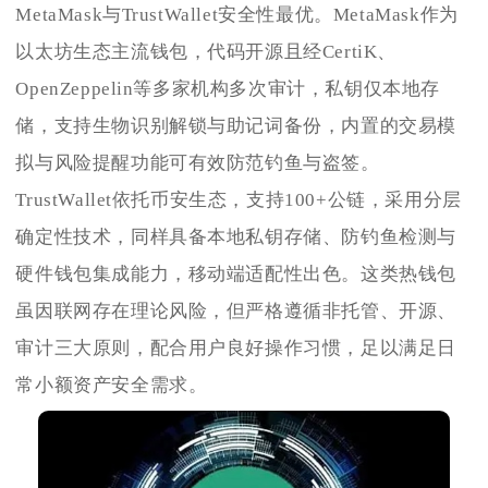
MetaMask与TrustWallet安全性最优。MetaMask作为
以太坊生态主流钱包，代码开源且经CertiK、
OpenZeppelin等多家机构多次审计，私钥仅本地存
储，支持生物识别解锁与助记词备份，内置的交易模
拟与风险提醒功能可有效防范钓鱼与盗签。
TrustWallet依托币安生态，支持100+公链，采用分层
确定性技术，同样具备本地私钥存储、防钓鱼检测与
硬件钱包集成能力，移动端适配性出色。这类热钱包
虽因联网存在理论风险，但严格遵循非托管、开源、
审计三大原则，配合用户良好操作习惯，足以满足日
常小额资产安全需求。