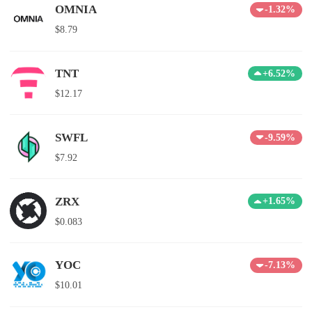
OMNIA
-1.32%
$8.79
TNT
+6.52%
$12.17
SWFL
-9.59%
$7.92
ZRX
+1.65%
$0.083
YOC
-7.13%
$10.01