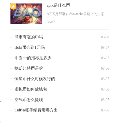
apix是什么币
APIX是部署在Avalanche公链上的生态功能型代币，核...
08-07
熊市有涨的币吗
08-06
floki币会到1元吗
08-07
币圈atr的指标是多少
08-07
挖矿比特币是啥
08-06
恒星币什么时候发行的
08-07
虚拟币如何放钱包
08-06
空气币怎么提现
08-07
小
usdt转账手续费用哪方出
08-06
需