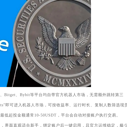
itget、Bybit等平台均自带官方机器人市场，无需额外跳转第三
Bots”即可进入机器人市场，可按收益率、运行时长、复制人数筛选现
低起投金额通常10-50USDT，平台会自动对接账户执行交易。
型，界面直观适合新手，绑定账户后一键启用，且官方运维稳定，极