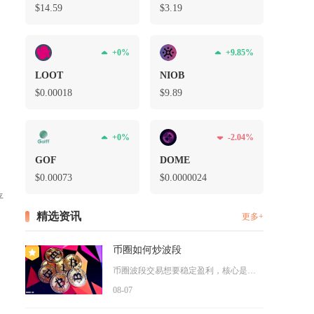
$14.59
$3.19
，
+0%
+9.85%
LOOT
NIOB
$0.00018
$9.89
效
+0%
-2.04%
GOF
DOME
$0.00073
$0.0000024
平
精选资讯
更多+
币圈如何炒波段
币圈波段交易想要稳定盈利，核心是依托日线周期判断趋势、多指标...
08-07