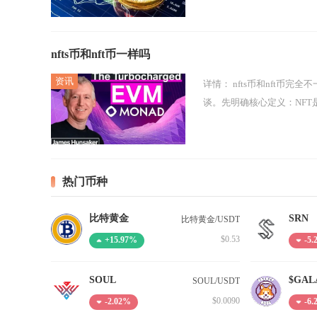
nfts币和nft币一样吗
详情：
nfts币和nft币完全不一样，二者在概念、属性、技术标准与应用场景上均有本质区别，不能混为一
谈。先明确核心定义：NFT是No
热门币种
比特黄金
SRN
比特黄金/USDT
$0.53
+15.97%
-5
SOUL
SOUL/USDT
$0.0090
-2.02%
-6