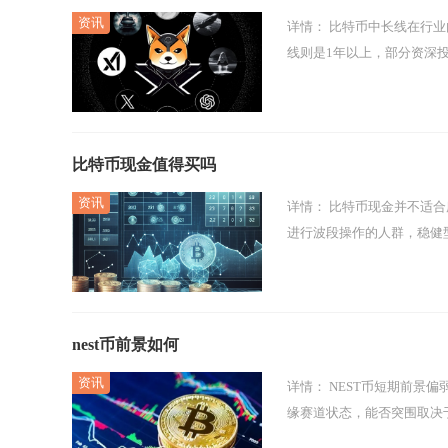
详情：
比特币中长线在行业内公认的时间周期为1年及以上，短期一般指日内至3个月，中线为3‑12个月，长
线则是1年以上，部分资深投
比特币现金值得买吗
详情：
比特币现金并不适合所有投资者，只适合风险承受能力偏高、熟悉分叉币种走势，并且计划搭配仓位
进行波段操作的人群，稳健型
nest币前景如何
详情：
NEST币短期前景偏弱，长期存在结构性机遇但风险极高，整体处于低市值、低流动性、高竞争的边
缘赛道状态，能否突围取决于R