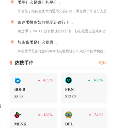
币圈什么是爆仓和平仓...
平仓是了结持仓头寸的通用交易行为，爆仓属于平仓分支里被动触发...
泰达币投资如何提现到银行卡...
泰达币（USDT）投资提现到银行卡，核心是通过合规加密交易所...
加密货币是什么意思...
加密货币是依托密码学算法与区块链分布式账本技术构建、不依赖央...
热搜币种
更多+
-4.73%
+6.01%
BOFB
PKN
$8.98
$12.03
货
-1.32%
-7.11%
MLNK
DPL
少