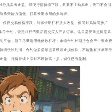
以分批卖出止盈。即便行情持续下跌，只要不主动卖出，代币不会消
险承受能力偏低、打算长期布局的参与者。
，仅仅交易价格涨跌，能够借助杠杆放大收益，但同时风险同步扩
本位合约，设定杠杆倍数后提交买入开多订单。这里需要重点留意几
制平仓，新手尽量选用低倍数杠杆；永续合约长期持仓会产生资金
持续侵蚀利润。合约做多必须提前设置止损价位，不能抱有扛单等
止盈，行情持续上涨时不断抬高止损，锁住已有盈利。