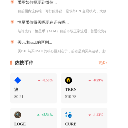
币圈如何提现到微信...
目前圈内流传唯一可行的路径，是场外C2C交易模式，大致流程为...
恒星币值得买吗现在还有吗...
结论先行：恒星币（XLM）目前市场正常流通，普通投资者仅适合...
买btc和usdt的区别...
买BTC与买USDT的核心区别在于，前者是购买高波动、去中心...
热搜币种
更多+
-0.58%
-0.99%
波
TKRN
$0.21
$10.78
间
+5.54%
-1.43%
LOGE
CURE