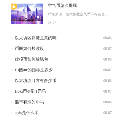
空气币怎么提现
严格来说，绝大多数空气币不存在合规可行的提现渠道，账户内的代...
08-07
以太坊区块链是真的吗
08-08
币圈如何炒波段
08-07
虚拟币如何放钱包
08-06
币圈atr的指标是多少
08-07
约
以太坊项目方有多少币
08-08
大
floki币会到1元吗
08-07
行
熊市有涨的币吗
08-06
apix是什么币
08-07