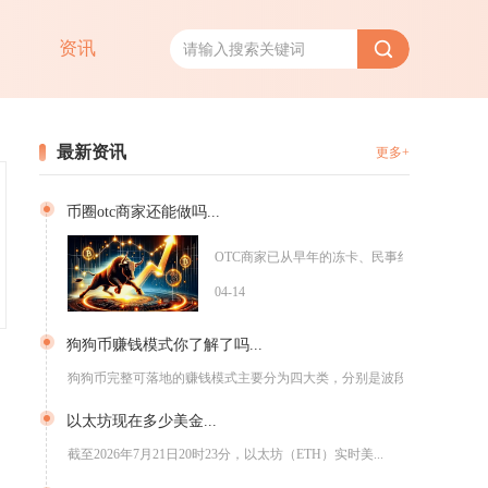
资讯
最新资讯
更多+
币圈otc商家还能做吗...
OTC商家已从早年的冻卡、民事纠纷，升级为极高
04-14
狗狗币赚钱模式你了解了吗...
狗狗币完整可落地的赚钱模式主要分为四大类，分别是波段现货/合...
以太坊现在多少美金...
截至2026年7月21日20时23分，以太坊（ETH）实时美...