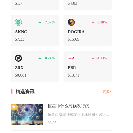
$1.7
$4.03
+7.37%
-0.38%
AKNC
DOGIRA
$7.33
$15.69
费
+0.24%
-1.33%
待
ZRX
PBR
$0.081
$13.71
精选资讯
更多+
恒星币什么时候发行的
恒星币XLM正式发行上线时间为2014年7月底，项目由瑞波联...
08-07