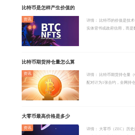
比特币是怎样产生价值的
详情：
比特币的价值是技术创新、稀缺性设计、全球共识、生态落地与机构资金共同作用的结果，并非源于
实体背书或政府信用，而是
比特币期货持仓量怎么算
详情：
比特币期货持仓量（OpenInterest，OI）核心计算规则为：采用单边统计未平仓合约总量，每1组多空
配对计为1张合约，全网持仓
大零币最高价格是多少
详情：
大零币（ZEC）历史最高价格为5941.79美元，价格高点定格在2016年10月29日，也是该币种上线首