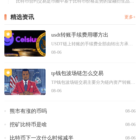
比特币合约交易是币圈中基于比特币价格走势的金融衍生品交
易，投...
精选资讯
更多+
usdt转账手续费用哪方出
USDT链上转账的手续费全部由转出方承担，接收地址不会分摊任...
08-06
tp钱包波场链怎么交易
TP钱包波场链交易主要分为链内资产转账、DEX去中心化币币兑...
08-06
熊市有涨的币吗
08-06
挖矿比特币是啥
08-06
比特币下一次什么时候减半
08-06