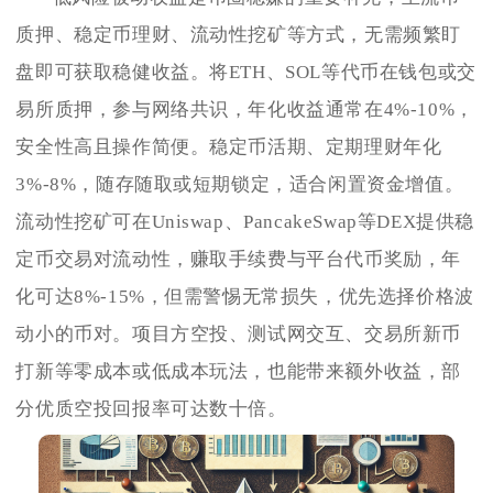
质押、稳定币理财、流动性挖矿等方式，无需频繁盯
盘即可获取稳健收益。将ETH、SOL等代币在钱包或交
易所质押，参与网络共识，年化收益通常在4%-10%，
安全性高且操作简便。稳定币活期、定期理财年化
3%-8%，随存随取或短期锁定，适合闲置资金增值。
流动性挖矿可在Uniswap、PancakeSwap等DEX提供稳
定币交易对流动性，赚取手续费与平台代币奖励，年
化可达8%-15%，但需警惕无常损失，优先选择价格波
动小的币对。项目方空投、测试网交互、交易所新币
打新等零成本或低成本玩法，也能带来额外收益，部
分优质空投回报率可达数十倍。