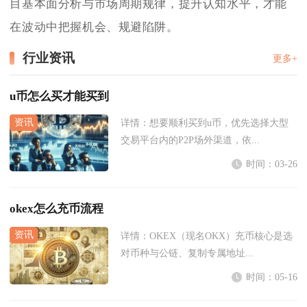
目基本面分析与市场周期规律，提升认知水平，才能
在波动中把握机会、规避陷阱。
行业资讯
更多+
u币怎么买才能买到
详情：
想要顺利买到u币，优先选择大型
交易平台内的P2P场外渠道，依...
时间：03-26
okex怎么充币流程
详情：
OKEX（现名OKX）充币核心是选
对币种与公链、复制专属地址...
时间：05-16