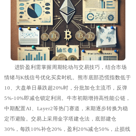
进阶盈利需掌握周期轮动与交易技巧，结合市场
情绪与K线信号优化买卖时机。熊市底部恐慌指数低于
10、大盘单日暴跌超20%时，分批加仓主流币，反弹
5%-10%即减仓锁定利润。牛市初期增持高性能公链，
中期配置AI、Layer2等热门赛道，末期逐步转换为稳
定币避险。交易上采用金字塔建仓法，底部建仓
30%，每跌10%补仓20%，盈利20%减仓50%，止损线