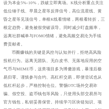
设为本金5%-10%，跌破立即离场。K线分析重点关注
低位锤子线、早晨之星等反弹信号，高位流星线、黄
昏之星等见顶信号，单根K线看情绪，两根看转折，三
根定趋势，避免被假突破误导。同时减少盯盘频率，
远离社群喊单与FOMO情绪，避免高频交易沦为手续
费贡献者。
币圈赚钱的关键是风控与认知并行，拒绝高风险
投机行为。远离无团队、无白皮书、无落地应用的空
气币与MEME币，这类项目多为博傻游戏，暴涨后极
易归零。谨慎参与合约、高杠杆交易，即便尝试也从
低杠杆起步，严格控制仓位。警惕OTC场外交易诈
骗、假空投、盗币钱包等风险，只使用头部交易所与
官方钱包，私钥妥善保管。持续学习区块链知识、项